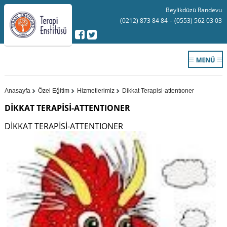
Beylikdüzü Randevu
-
(0212) 873 84 84
(0553) 562 03 03
Anasayfa
Özel Eğitim
Hizmetlerimiz
Dikkat Terapisi-attentıoner
DİKKAT TERAPİSİ-ATTENTIONER
DİKKAT TERAPİSİ-ATTENTIONER