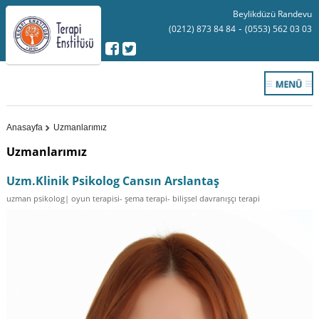
Beylikdüzü Randevu
-
(0212) 873 84 84
(0553) 562 03 03
Anasayfa
Uzmanlarımız
Uzmanlarımız
Uzm.Klinik Psikolog Cansın Arslantaş
uzman psikolog| oyun terapisi- şema terapi- bilişsel davranışçı terapi