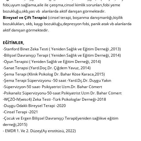
fobi,uyum sağlama,aile ile çatışma,cinsel kimlik sorunları,fobi yeme
bozukluğu,okb,yas vb alanlarda aktif danışan görmektedir.
Bireysel ve Çift Terapisi
(cinsel terapi, boşanma danışmanlığı,kişilik
bozuklukları, okb, kaygı bozukluğu,depresyon fobi, panik atak vb alanlarda
aktif danışan görmektedir.
EĞİTİMLER,
-Stanford Binet Zeka Testi ( Yeniden Sağlık ve Eğitim Derneği ,2013)
-Bilişsel Davranışçı Terapi ( Yeniden Sağlık ve Eğitim Derneği, 2014)
-Oyun Terapisi ( Yeniden Sağlık ve Eğitim Derneği, 2014)
-Sanat Terapsi (Yard.Doç.Dr. Çiğdem Yavuz, 2014)
-Şema Terapi (Klinik Psikolog Dr. Bahar Köse Karaca,2015)
-Şema Terapi Süpervizyonu -50 saat -Yard.Dç.Dr. Duygu Yakın
-Süpervizyon-50 saat- Psikiyatrist Uzm.Dr. Bahar Cömert
-Psikanaliz Süpervizyonu-50-saat Psikiyatrist Uzm Dr. Bahar Cömert
-WÇZÖ-IV(wisc4) Zeka Testi -Türk Psikologlar Derneği-2018
-Duygu Odaklı Bireysel Terapi -2020
-Cinsel Terapi -2021
-Çocuk ve Ergen Bilişsel Davranışçı Terapi(yeniden sağlıkve eğitim
derneği,2015)
- EMDR 1. Ve 2. Düzey(Ay enstitüsü, 2022)