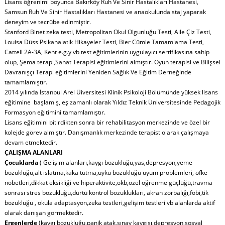
Lisans öğrenimi boyunca Bakırköy Ruh Ve Sinir Hastalıkları Hastanesi,
Samsun Ruh Ve Sinir Hastalıkları Hastanesi ve anaokulunda staj yaparak
deneyim ve tecrübe edinmiştir.
Stanford Binet zeka testi, Metropolitan Okul Olgunluğu Testi, Aile Çiz Testi,
Louisa Düss Psikanalatik Hikayeler Testi, Bier Cümle Tamamlama Testi,
Cattell 2A-3A, Kent e.g.y vb test eğitimlerinin uygulayıcı sertifikasına sahip
olup, Şema terapi,Sanat Terapisi eğitimlerini almıştır. Oyun terapisi ve Bilişsel
Davranışçı Terapi eğitimlerini Yeniden Sağlık Ve Eğitim Derneğinde
tamamlamıştır.
2014 yılında İstanbul Arel Üiversitesi Klinik Psikoloji Bölümünde yüksek lisans
eğitimine başlamış, eş zamanlı olarak Yıldız Teknik Üniversitesinde Pedagojik
Formasyon eğitimini tamamlamıştır.
Lisans eğitimini bitirdikten sonra bir rehabilitasyon merkezinde ve özel bir
kolejde görev almıştır. Danışmanlık merkezinde terapist olarak çalışmaya
devam etmektedir.
ÇALIŞMA ALANLARI
Çocuklarda
( Gelişim alanları,kaygı bozukluğu,yas,depresyon,yeme
bozukluğu,alt ıslatma,kaka tutma,uyku bozukluğu uyum problemleri, öfke
nöbetleri,dikkat eksikliği ve hiperaktivite,okb,özel öğrenme güçlüğü,travma
sonrası stres bozukluğu,dürtü kontrol bozuklukları, akran zorbalığı,fobi,tik
bozukluğu , okula adaptasyon,zeka testleri,gelişim testleri vb alanlarda aktif
olarak danışan görmektedir.
Ergenlerde
(kaygı bozukluğu,panik atak,sınav kaygısı,depresyon,sosyal