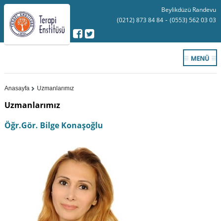
Beylikdüzü Randevu
-
(0212) 873 84 84
(0553) 562 03 03
Anasayfa
Uzmanlarımız
Uzmanlarımız
Öğr.Gör. Bilge Konaşoğlu