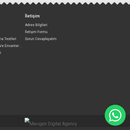
İletişim
Adres Bilgileri
i
İletişim Formu
a Testleri
Sorun Cevaplayalım
Çeşitli Ölçek Ve Envanterler
i
74691https:/...