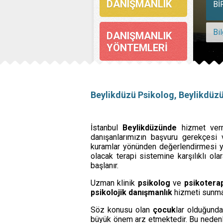
DANIŞMANLIK
Bİ
Bil
DANIŞMANLIK
YÖNTEMLERİ
GECİKMİŞ
Aşırı alışveriş davran
KONUŞMA
Beylikdüzü Psikolog, Beylikdüzü
6 Aralık 2023
https://doi.org/10.5
BİREYSEL
İstanbul
Beylikdüzünde
hizmet ver
DANIŞMANLIK
danışanlarımızın başvuru gerekçesi v
kuramlar yönünden değerlendirmesi ya
RENKLERİN ZEKA ÜZE
olacak terapi sistemine karşılıklı ol
29 Ağustos 2022
başlanır.
ÇOCUKLAR
İÇİN
Uzman klinik
psikolog
ve
psikoterap
DANIŞMANLIK
psikolojik danışmanlık
hizmeti sunma
Söz konusu olan
ÇİFT VE AİLE
çocuk
lar olduğund
Attentioner – Dikkat
büyük önem arz etmektedir. Bu neden