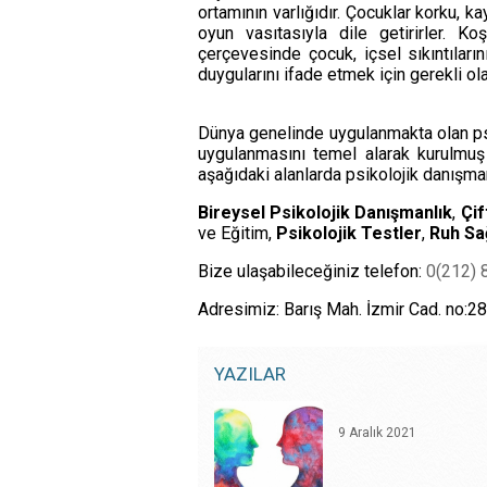
DANIŞMANLIĞI
16 Mart 2022
ortamının varlığıdır. Çocuklar korku, ka
oyun vasıtasıyla dile getirirler. K
Attentioner – Dikka
çerçevesinde çocuk, içsel sıkıntılar
KURUMSAL
duygularını ifade etmek için gerekli ol
DANIŞMANLIK
ÇOCUKLARDA TUVAL
Dünya genelinde uygulanmakta olan psi
2 Şubat 2022
uygulanmasını temel alarak kurulmuş
DANIŞMANLIK
aşağıdaki alanlarda psikolojik danışma
ÇOCUKLARDA TUVALE
YÖNTEMLERİ
Bireysel Psikolojik Danışmanlık
,
Çif
ve Eğitim,
Psikolojik Testler
,
Ruh Sağ
GECİKMİŞ
Bize ulaşabileceğiniz telefon:
0(212) 
KONUŞMA
9 Aralık 2021
Adresimiz: Barış Mah. İzmir Cad. no:2
BİREYSEL
YAZILAR
DANIŞMANLIK
Hayır Demenin Önem
20 Eylül 2021
ÇOCUKLAR
İÇİN