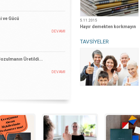
zulmanın Üretildi...
5.11.2015
Hayır demekten korkmayın
DEVAMI
TAVSİYELER
TE – BESLENME TEDAVİSİ
E – BESLENME TEDAVİSİ
DEVAMI
MLARI
DEVAMI