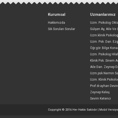
ÇOCUKLARDA OBEZİ
1 Haziran 2021
Kurumsal
Uzmanlarımız
ÇOCUKLARDA OBEZİT
Hakkımızda
Sık Sorulan Sorular
ANNE - BABA TUTU
22 Nisan 2021
Öğr.gör. Bilge Kon
Uzm. Psikolog Hila
Aile Dan. Zeynep D
Aşırı alışveriş davran
Uzm.psk Nermin Sa
6 Aralık 2023
https://doi.org/10.5
Prof.dr.ayhan Devir
Zeynep Keleş
Sevim Ketenci
RENKLERİN ZEKA ÜZE
Copyright © 2016 Her Hakkı Saklıdır |
Mobil Versiy
29 Ağustos 2022