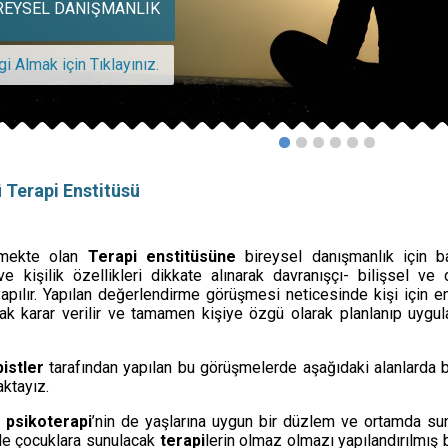
REYSEL DANIŞMANLIK
gi Almak için Tıklayınız.
ışını anlamak: ...
 Terapi Enstitüsü
7127/kpd.26024438.1274691https://doi.org/10.57127/kpd.26024438.12
DEVAMI
mekte olan
Terapi enstitüsüne
bireysel danışmanlık için b
e kişilik özellikleri dikkate alınarak davranışçı- bilişsel ve 
pılır. Yapılan değerlendirme görüşmesi neticesinde kişi için e
RİNDEKİ POZİTİF ETK...
arak karar verilir ve tamamen kişiye özgü olarak planlanıp uyg
DEVAMI
istler
tarafından yapılan bu görüşmelerde aşağıdaki alanlarda b
ktayız.
a
psikoterapi
’nin de yaşlarına uygun bir düzlem ve ortamda su
imi Topluyorum Pr...
le çocuklara sunulacak
terapi
lerin olmaz olmazı yapılandırılmış 