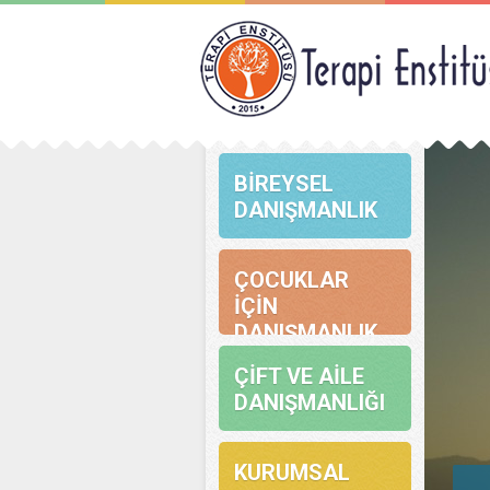
GECİKMİŞ
KONUŞMA
BİREYSEL
DANIŞMANLIK
ÇOCUKLAR
İÇİN
DANIŞMANLIK
ÇİFT VE AİLE
DANIŞMANLIĞI
KURUMSAL