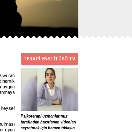
ÇİFT VE AİLE DANI
sevgiyi hissetmek y
TERAPİ ENSTİTÜSÜ TV
74691https:/...
aşvuran
dinamik
n uygun
ulanmaya
ireysel
Psikoterapi uzmanlarımız
tarafından hazırlanan videoları
nulması
seyretmek için hemen tıklayın.
bir oyun