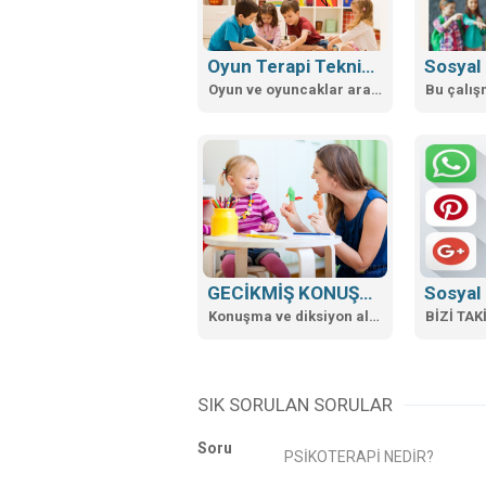
Aşırı alışveriş davran
6 Aralık 2023
https://doi.org/10.5
Oyun Terapi Teknikleri Atölyesi Başlıyor
Oyun ve oyuncaklar aracılığı ile çocukların kendilerini ve ihtiyaçlarını ifade etmeleri...
RENKLERİN ZEKA ÜZE
29 Ağustos 2022
Attentioner – Dikkat
GECİKMİŞ KONUŞMA
Sosyal
16 Mart 2022
Konuşma ve diksiyon alanındaki çalışmalar
BİZİ TAK
Attentioner – Dikka
SIK SORULAN SORULAR
ÇOCUKLARDA TUVAL
Soru
2 Şubat 2022
PSİKOTERAPİ NEDİR?
ÇOCUKLARDA TUVALE