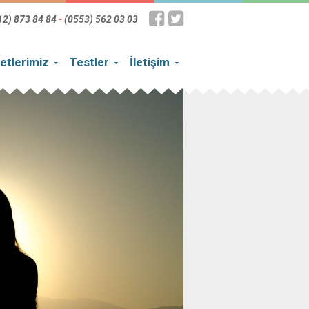
12) 873 84 84
-
(0553) 562 03 03
etlerimiz
Testler
İletişim