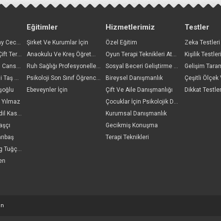
TE – BESLENME TEDAVİSİ
Eğitimler
Hizmetlerimiz
Testler
E – BESLENME TEDAVİSİ
DEVAMI
Uzm. Psikolog Oktay Ceceloğlu
Şirket Ve Kurumlar İçin
Özel Eğitim
Zeka Testleri
Gülşen Ay, Aile Ve Çift Terapisti
Anaokulu Ve Kreş Öğretmenleri İçin
Oyun Terapi Teknikleri Atölyesi Başlıyor
Kişilik Testler
Uzm.klinik Psikolog Cansın Arslantaş
Ruh Sağlığı Profesyonelleri İçin
Sosyal Beceri Geliştirme Grupları Başlıyor
Gelişim Taram
MLARI
Uzm. Psk. Dan. Ezgi Taş Yıldız
Psikoloji Son Sınıf Öğrencileri İçin
Bireysel Danışmanlık
aşoğlu
Ebeveynler İçin
Çift Ve Aile Danışmanlığı
Dikkat Testler
DEVAMI
l Yılmaz
Çocuklar İçin Psikolojik Danışmanlık
Klinik Psk. Sinem Adil Kasapoğlu
Kurumsal Danışmanlık
aşçı
Gecikmiş Konuşma
ışını anlamak: ...
rıbaş
Terapi Teknikleri
Uzm. Klinik Psikolog Tuğçe Sağlam Çakır
7127/kpd.26024438.1274691https://doi.org/10.57127/kpd.26024438.12
en
DEVAMI
RİNDEKİ POZİTİF ETK...
on
DEVAMI