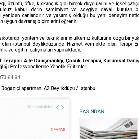
ygı, üzüntü, öfke, kıskançlık gibi birçok duygularını ve içsel çatış
oşulsuz kabul, derin samimiyet ve sevgiye dayalı kurulan bir
timi Topluyorum Programı Nedir?
ını yeniden canlandırır ve yaşamış olduğu bu yeni deneyim neti
DEVAMI
an uygun davranış biçimlerini öğrenir.
ET EĞİTİMİ
koterapi yöntem ve tekniklerinin ülkemiz kültürüne özgü bir ya
 olan istanbul Beylikdüzünde Hizmet vermekte olan Terapi En
nlık ve eğitim çalışmaları yapmaktadır.
T EĞİTİMİ
DEVAMI
t Terapisi
,
Aile Danışmanlığı
,
Çocuk Terapisi
,
Kurumsal Danı
lığı
Profesyonellerine Yönelik Eğitimler
873 84 84
8 Boğaziçi apartmanı A2 Beylikdüzü / İstanbul
DEVAMI
Tüm Makaleler
BASINDAN
i ve Gücü
DEVAMI