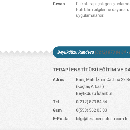
Cevap
Psikoterapi çok geniş anlamda 
Ruh bilim bilgilerine dayanan, ha
uygulamalardır.
9 Aralık 2021
Beylikdüzü Randevu
(0212) 873 84 84
-
Hayır Demenin Önem
20 Eylül 2021
TERAPİ ENSTİTÜSÜ EĞİTİM VE D
Adres
Barış Mah. İzmir Cad. no:28 B
(Koçtaş Arkası)
Beylikdüzü İstanbul
Yeme Davranışında Bo
Tel
0(212) 873 84 84
20 Ağustos 2021
Gsm
0(553) 562 03 03
E-Posta
bilgi@terapienstitusu.com.tr