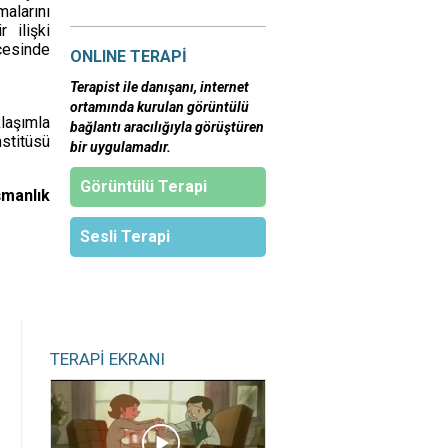
malarını
 ilişki
cesinde
ONLINE TERAPİ
Terapist ile danışanı, internet
ortamında kurulan görüntülü
klaşımla
bağlantı aracılığıyla görüştüren
stitüsü
bir uygulamadır.
Görüntülü Terapi
şmanlık
Sesli Terapi
TERAPİ EKRANI