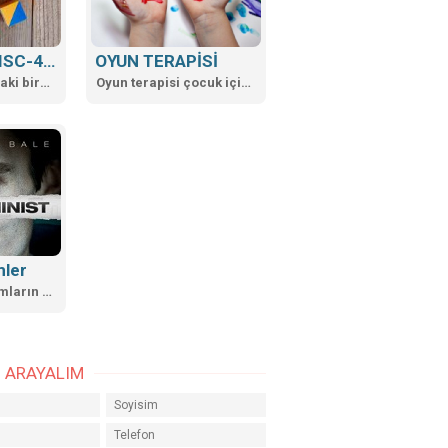
74691https:/...
WİSC-R ve WISC-4 ZEKA TESTLERİ
OYUN TERAPİSİ
6-16 yaş arasındaki bireylere uygulanan...
Oyun terapisi çocuk için en uygun terapötik araçtır. Çocuk oyun aracılığıyla ...
mler
Psikolojik kavramların film üzerinde incelenmesi
İ ARAYALIM