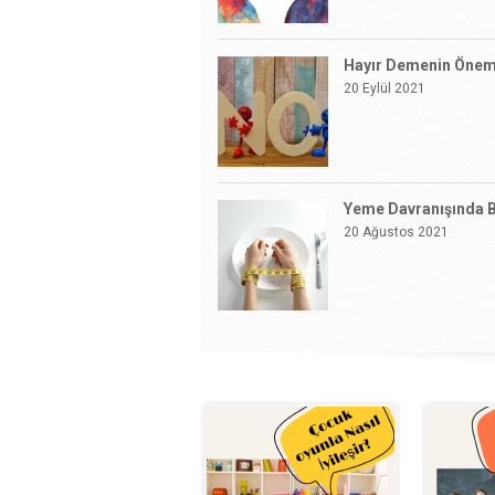
DANIŞMANLIK
ÇİFT VE AİLE
Yeme Davranışında Bo
DANIŞMANLIĞI
20 Ağustos 2021
KURUMSAL
DANIŞMANLIK
ÇOCUKLARDA OBEZİ
1 Haziran 2021
DANIŞMANLIK
ÇOCUKLARDA OBEZİT
YÖNTEMLERİ
ANNE - BABA TUTU
22 Nisan 2021