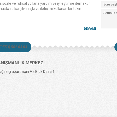
DEVAMI
sözle ve ruhsal yollarla yardım ve iyileştirme demektir.
sta ile karşılıklı ilişki ve iletişimi kullanan bir takım
DEVAMI
DEVAMI
(0553) 562 03 03
i ve Gücü
ANIŞMANLIK MERKEZİ
DEVAMI
oğaziçi apartmanı A2 Blok Daire:1
zulmanın Üretildi...
DEVAMI