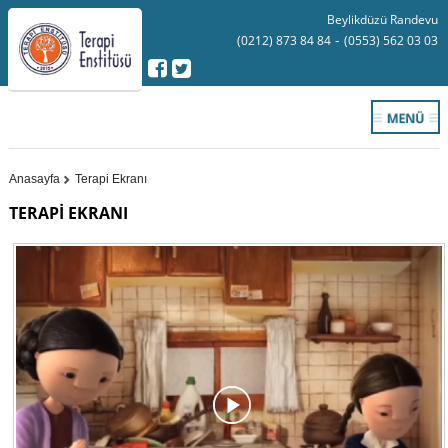
Beylikdüzü Randevu
-
(0212) 873 84 84
(0553) 562 03 03
Anasayfa
Terapi Ekranı
TERAPİ EKRANI