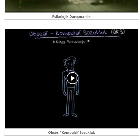
Psikolojik Danışmanlık
Obsesif Kompulsif Bozukluk